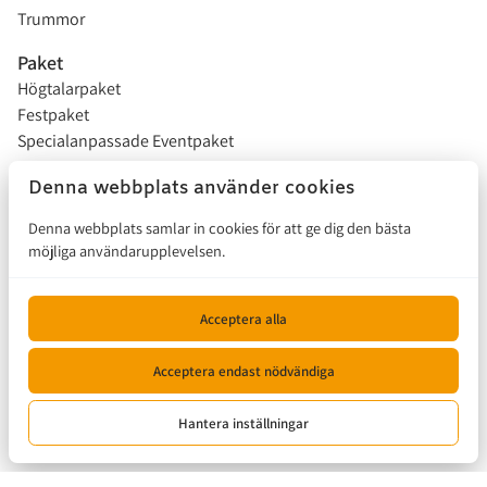
Trummor
Paket
Högtalarpaket
Festpaket
Specialanpassade Eventpaket
Studentflak
Denna webbplats använder cookies
Installationer
Denna webbplats samlar in cookies för att ge dig den bästa
möjliga användarupplevelsen.
Försäljning
Hur funkar det?
Acceptera alla
Kontakta oss
Acceptera endast nödvändiga
© 2026, Musikalen |
Hantera inställningar
Privacy policy
|
Powered by Booqable