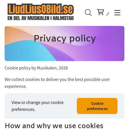
Privacy policy
Enskilda Högtalare
Cookie policy by Musikalen, 2026
Högtalarpaket
Fullrange
Rök-, Bubbel- & Skummaskiner
We collect cookies to deliver you the best possible user
Mikrofoner
Bashögtalare
Ljus
Rökmaskiner
Piano & Keyboard
experience.
In-Ear Monitor
Trådade Mikrofoner
Bubbelmaskiner
Ljusset
Gitarr & Bas
Högtalarpaket
View or change your cookie
Cookie
preferences
preferences.
DJ-Utrustning
Trådlösa mikrofoner
Skummaskiner
Utomhus
Gitarrförstärkare
Festpaket
Mixerbord
How and why we use cookies
Dekoration
Basförstärkare
Specialanpassade Eventpaket