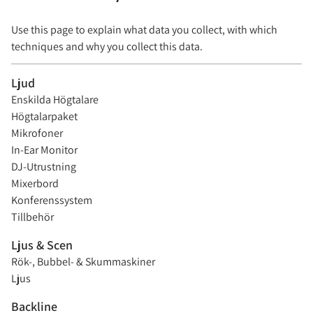
Konferenssystem
Ljusstyrning
Trummor
Use this page to explain what data you collect, with which
techniques and why you collect this data.
Tillbehör
Laser
Ljud
Kablar
Ljuseffekter
Enskilda Högtalare
Högtalarpaket
Stativ
Moving Heads
Mikrofoner
In-Ear Monitor
Parkannor & Spots
DJ-Utrustning
Mixerbord
Stroboskop
Konferenssystem
Tillbehör
UV & Blacklight
Ljus & Scen
Övrigt
Rök-, Bubbel- & Skummaskiner
Ljus
Backline