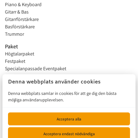
Piano & Keyboard
Gitarr & Bas
Gitarrförstärkare
Basförstärkare
Trummor
Paket
Högtalarpaket
Festpaket
Specialanpassade Eventpaket
Studentflak
Denna webbplats använder cookies
Installationer
Denna webbplats samlar in cookies för att ge dig den bästa
möjliga användarupplevelsen.
Försäljning
Hur funkar det?
Acceptera alla
Kontakta oss
Acceptera endast nödvändiga