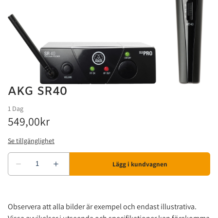
Konferenssystem
Ljusstyrning
Trummor
Tillbehör
Laser
Kablar
Ljuseffekter
Stativ
Moving Heads
AKG SR40
Parkannor & Spots
Stroboskop
UV & Blacklight
Övrigt
Observera att alla bilder är exempel och endast illustrativa.