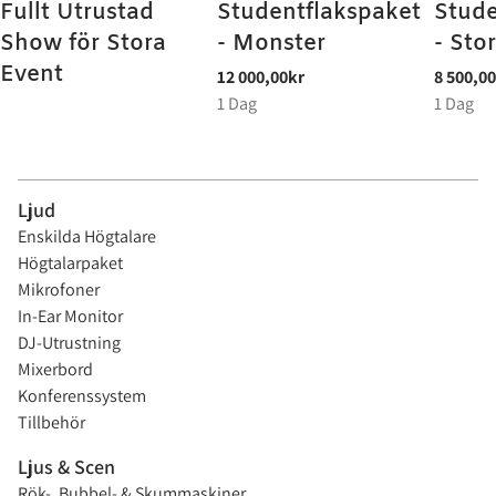
Fullt Utrustad
Studentflakspaket
Stude
Show för Stora
- Monster
- Sto
Event
Ljud
Enskilda Högtalare
Högtalarpaket
Mikrofoner
In-Ear Monitor
DJ-Utrustning
Mixerbord
Konferenssystem
Tillbehör
Ljus & Scen
Rök-, Bubbel- & Skummaskiner