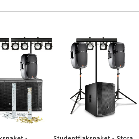
kspaket -
Studentflakspaket - Stora