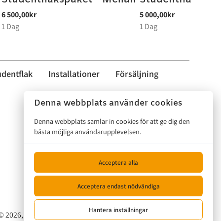
udentflak
Installationer
Försäljning
Denna webbplats använder cookies
Denna webbplats samlar in cookies för att ge dig den
bästa möjliga användarupplevelsen.
Acceptera alla
Acceptera endast nödvändiga
Hantera inställningar
© 2026, Musikalen |
Privacy policy
|
Powered by Booqable