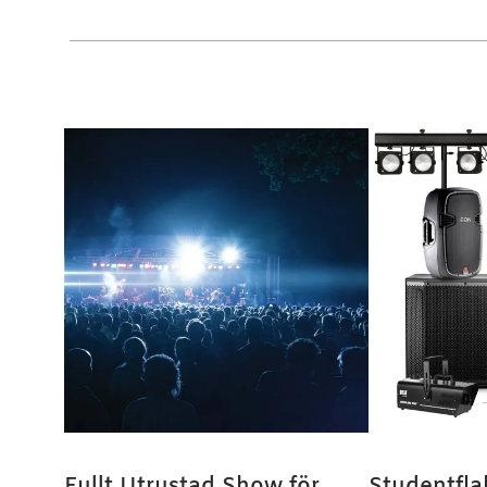
Fullt Utrustad Show för
Studentfla