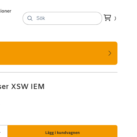
tioner
ser XSW IEM