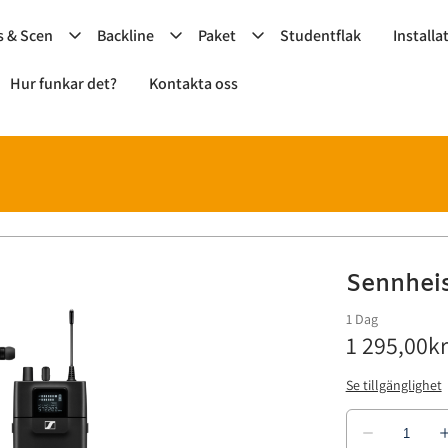
s & Scen
Backline
Paket
Studentflak
Installa
Hur funkar det?
Kontakta oss
Sennhei