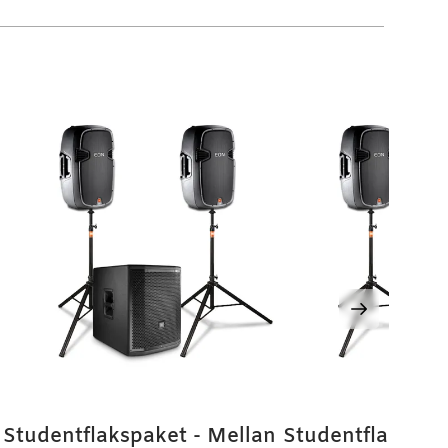
Studentflakspaket - Mellan
Studentflakspake