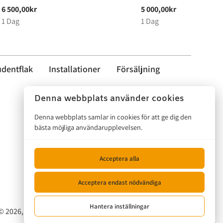
udentflak
Installationer
Försäljning
Denna webbplats använder cookies
Denna webbplats samlar in cookies för att ge dig den
bästa möjliga användarupplevelsen.
Acceptera alla
Acceptera endast nödvändiga
Hantera inställningar
© 2026, Musikalen |
Privacy policy
|
Powered by Booqable