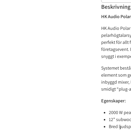
Beskrivning
HK Audio Polar 
HK Audio Polar 
pelarhögtalars
perfekt för allt
företagsevent. 
snyggt i exempel
Systemet består
element som ge
inbyggd mixer, 
smidigt “plug-
Egenskaper:
2000 W peak
12” subwoo
Bred ljudsp