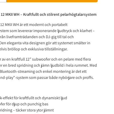
12 MKII WH – Kraftfullt och stilrent pelarhögtalarsystem
12 MKII WH är ett modernt och portabelt
ystem som levererar imponerande ljudtryck och klarhet –
 från liveframträdanden och DJ-gig till tal och
Den eleganta vita designen gör att systemet smälter in
vis bröllop och exklusiva tillställningar.
 av en kraftfull 12” subwoofer och en pelare med flera
r en bred spridning och jämn ljudbild i hela rummet. Med
Bluetooth-streaming och enkel montering är det ett
and-play”-system som passar både nybörjare och proffs.
-effekt för kraftfullt och dynamiskt ljud
fer för djup och punchig bas
ridning – täcker stora ytor jämnt