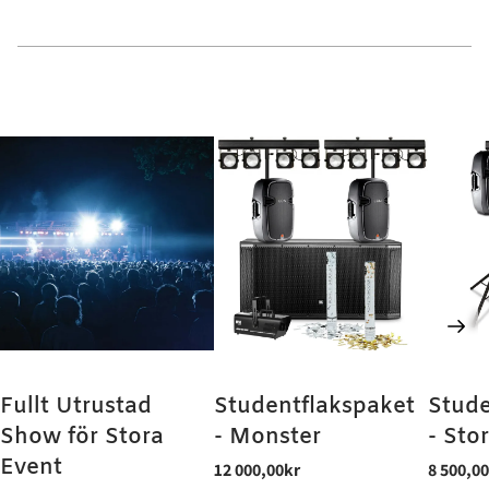
Fullt Utrustad
Studentflakspaket
Stude
Show för Stora
- Monster
- Sto
Event