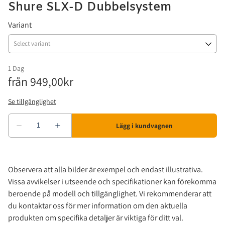
Shure SLX-D Dubbelsystem
Konferenssystem
Ljusstyrning
Trummor
Variant
Tillbehör
Laser
Kablar
Ljuseffekter
Stativ
Moving Heads
Parkannor & Spots
Stroboskop
UV & Blacklight
Observera att alla bilder är exempel och endast illustrativa.
Vissa avvikelser i utseende och specifikationer kan förekomma
Övrigt
beroende på modell och tillgänglighet. Vi rekommenderar att
du kontaktar oss för mer information om den aktuella
produkten om specifika detaljer är viktiga för ditt val.