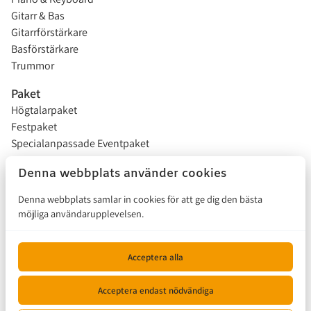
Gitarr & Bas
Gitarrförstärkare
Basförstärkare
Trummor
Paket
Högtalarpaket
Festpaket
Specialanpassade Eventpaket
Studentflak
Denna webbplats använder cookies
Installationer
Denna webbplats samlar in cookies för att ge dig den bästa
möjliga användarupplevelsen.
Försäljning
Hur funkar det?
Acceptera alla
Kontakta oss
Acceptera endast nödvändiga