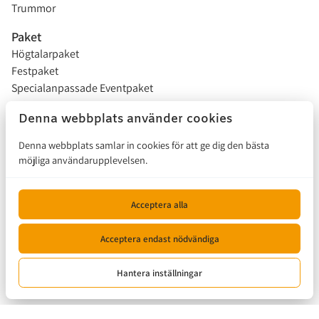
Trummor
Paket
Högtalarpaket
Festpaket
Specialanpassade Eventpaket
Studentflak
Denna webbplats använder cookies
Installationer
Denna webbplats samlar in cookies för att ge dig den bästa
möjliga användarupplevelsen.
Försäljning
Hur funkar det?
Acceptera alla
Kontakta oss
Acceptera endast nödvändiga
© 2026, Musikalen |
Hantera inställningar
Privacy policy
|
Powered by Booqable