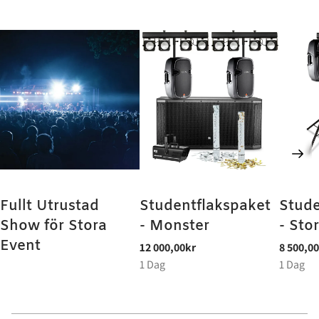
Fullt Utrustad
Studentflakspaket
Stude
Show för Stora
- Monster
- Sto
Event