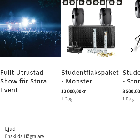
Fullt Utrustad
Studentflakspaket
Stude
Show för Stora
- Monster
- Sto
Event
Ljud
Enskilda Högtalare