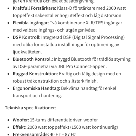
ger en kraftfull och exakt basåtergivning.
Kraftfull Förstärkare:
Klass-D förstärkare med 2000 watt
toppeffekt säkerställer hög uteffekt och låg distorsion.
Flexibla Ingångar:
Två kombinerade XLR/TRS ingångar
med valbara ingångs- och utgångsnivåer.
DSP Kontroll:
Integrerad DSP (Digital Signal Processing)
med olika förinställda inställningar för optimering av
ljudkvaliteten.
Bluetooth Kontroll:
Inbyggd Bluetooth för trådlös styrning
av DSP-parametrar via JBL Pro Connect-appen.
Ruggad Konstruktion:
Kraftig och tålig design med en
robust träkonstruktion och slitstark finish.
Ergonomiska Handtag:
Bekväma handtag för enkel
transport och hantering.
Tekniska specifikationer:
Woofer:
15-tums differentialdriven woofer
Effekt:
2000 watt toppeffekt (1500 watt kontinuerlig)
Frekvensområde:
40 Hz – 87 Hz