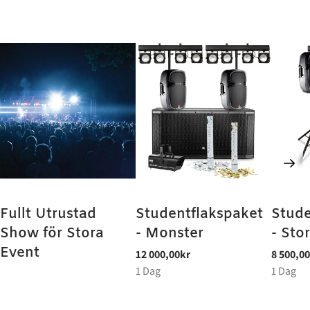
Fullt Utrustad
Studentflakspaket
Stude
Show för Stora
- Monster
- Sto
Event