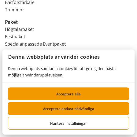
Basförstärkare
Trummor
Paket
Högtalarpaket
Festpaket
Specialanpassade Eventpaket
Studentflak
Denna webbplats använder cookies
Installationer
Denna webbplats samlar in cookies för att ge dig den bästa
möjliga användarupplevelsen.
Försäljning
Hur funkar det?
Acceptera alla
Kontakta oss
Acceptera endast nödvändiga
Hantera inställningar
© 2026, Musikalen |
Privacy policy
|
Powered by Booqable