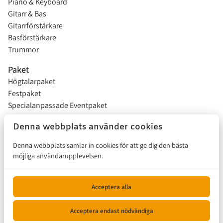
Piano & Keyboard
Gitarr & Bas
Gitarrförstärkare
Basförstärkare
Trummor
Paket
Högtalarpaket
Festpaket
Specialanpassade Eventpaket
Studentflak
Denna webbplats använder cookies
Installationer
Denna webbplats samlar in cookies för att ge dig den bästa
möjliga användarupplevelsen.
Försäljning
Hur funkar det?
Acceptera alla
Kontakta oss
Acceptera endast nödvändiga