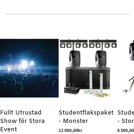
Fullt Utrustad
Studentflakspaket
Stude
Show för Stora
- Monster
- Sto
Event